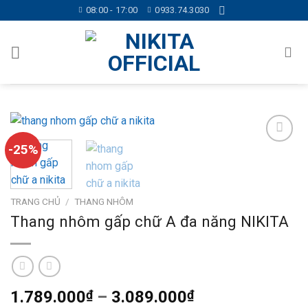
Skip
08:00 - 17:00
0933.74.3030
to
content
-25%
Add to
wishlist
TRANG CHỦ
/
THANG NHÔM
Thang nhôm gấp chữ A đa năng NIKITA
Khoảng
1.789.000
₫
–
3.089.000
₫