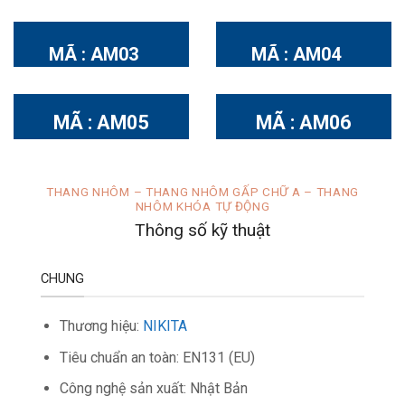
Thang nhôm
gấp chữ A khóa
MÃ : AM03
MÃ : AM04
tự động NIKITA
Với NIKITA OUTLET
An toàn
là trên hết
MÃ : AM05
MÃ : AM06
THANG NHÔM – THANG NHÔM GẤP CHỮ A – THANG
NHÔM KHÓA TỰ ĐỘNG
Thông số kỹ thuật
CHUNG
Thương hiệu:
NIKITA
Tiêu chuẩn an toàn: EN131 (EU)
Công nghệ sản xuất: Nhật Bản