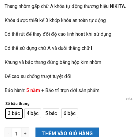
giá:
Thang nhôm gấp chữ A khóa tự động thương hiệu
NIKITA.
từ
1.789.000₫
Khóa được thiết kế 3 khớp khóa an toàn tự động
đến
3.089.000₫
Có thể rút để thay đổi độ cao linh hoạt khi sử dụng
Có thể sử dụng chữ
A
và duỗi thẳng chữ
I
Khung và bậc thang đứng bằng hộp kim nhôm
Đế cao su chống trượt tuyệt đối
Bảo hành:
5 năm
+ Bảo trì trọn đời sản phẩm
XÓA
Số bậc thang
3 bậc
4 bậc
5 bâc
6 bậc
Thang nhôm gấp chữ A đa năng NIKITA số lượng
THÊM VÀO GIỎ HÀNG