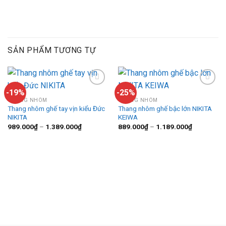
SẢN PHẨM TƯƠNG TỰ
-19%
-25%
THANG NHÔM
THANG NHÔM
Thang nhôm ghế tay vịn kiểu Đức
Thang nhôm ghế bậc lớn NIKITA
Add to
Add to
NIKITA
KEIWA
wishlist
wishlist
Khoảng
Khoảng
989.000
₫
–
1.389.000
₫
889.000
₫
–
1.189.000
₫
giá:
giá:
từ
từ
989.000₫
889.000₫
đến
đến
1.389.000₫
1.189.000