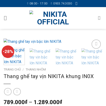
Skip
08:00 - 17:00
0933.74.3030
to
content
-28%
Add to
wishlist
TRANG CHỦ
/
THANG NHÔM
Thang ghế tay vịn NIKITA khung IN0X
Khoảng
789.000
₫
–
1.289.000
₫