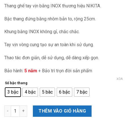
giá:
Thang ghế tay vịn bằng INOX thương hiệu NIKITA.
từ
789.000₫
Bậc thang đứng bằng nhôm bản to, rộng 25cm.
đến
1.289.000₫
Khung bằng INOX không gỉ, chắc chắc.
Tay vịn vòng cung tạo sự an toàn khi sử dụng.
Thao tác đơn giản, dễ sử dụng, dễ dàng xếp gọn.
Bảo hành:
5 năm
+ Bảo trì trọn đời sản phẩm
XÓA
Số bậc thang
3 bậc
4 bậc
5 bâc
6 bậc
7 bậc
Thang ghế tay vịn NIKITA khung IN0X số lượng
THÊM VÀO GIỎ HÀNG