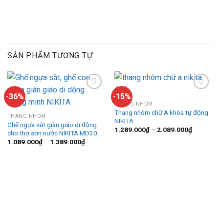
SẢN PHẨM TƯƠNG TỰ
-36%
-15%
THANG NHÔM
Thang nhôm chữ A khóa tự động
Add to
Add to
THANG NHÔM
NIKITA
wishlist
wishlist
Ghế ngựa sắt giàn giáo di động
Khoảng
1.289.000
₫
–
2.089.000
₫
cho thợ sơn nước NIKITA MD30
giá:
Khoảng
1.089.000
₫
–
1.389.000
₫
từ
giá:
1.289.00
từ
đến
1.089.000₫
2.089.00
đến
1.389.000₫