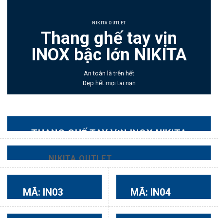
NIKITA OUTLET
Thang ghế tay vịn
INOX bậc lớn NIKITA
An toàn là trên hết
Dẹp hết mọi tai nạn
THANG GHẾ TAY VỊN INOX NIKITA
Tay cầm chắc – tạo niềm tin
NIKITA OUTLET
An toàn là trên hết
Hãy để chúng tôi bảo vệ bạn
MÃ: IN03
MÃ: IN04