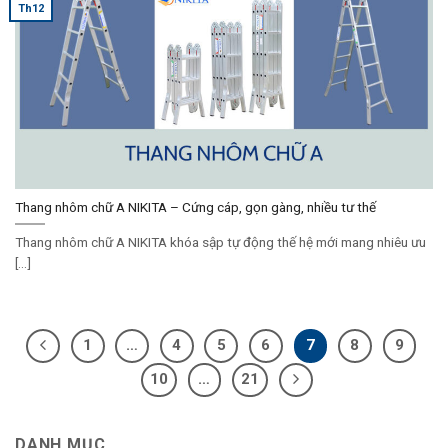
Th12
Thang nhôm chữ A NIKITA – Cứng cáp, gọn gàng, nhiều tư thế
Thang nhôm chữ A NIKITA khóa sập tự động thế hệ mới mang nhiêu ưu
[...]
1
…
4
5
6
7
8
9
10
…
21
DANH MỤC